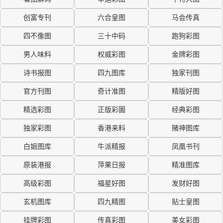
创富专刊
六合皇图
马会传真
四不像图
三十中码
跑狗彩图
男人味料
权威彩图
金牌彩图
诗书报图
四九图库
独家刊图
官方刊图
奇计准图
精版好图
精选彩图
正版彩圖
经典彩图
独家彩图
香港来料
赌神图库
白姐图库
牛派精报
凤凰书刊
原装港报
萍果日报
精准图库
高级彩图
福星好图
发财好图
玄机图库
四九精图
贴士皇图
挂牌彩图
传真彩图
美女彩图