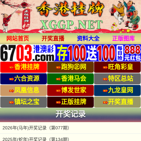
网站首页
开奖直播
资料大全
正版图库
香港挂牌
跑狗㊣网
旺角彩皇
六合资源
香港马会
特区总站
凤凰信息
博发世家
九龙皇网
镇坛之宝
正版挂牌
开奖直播
开奖记录
2026年(马年)开奖记录（第077期）
2025年(蛇年)开奖记录（第134期）