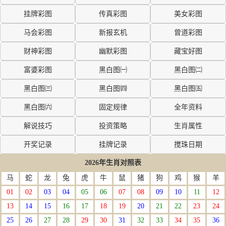
挂牌彩图
传真彩图
美女彩图
马会彩图
新报玄机
曾道彩图
财神彩图
幽默彩图
藏宝好图
富婆彩图
黑白图㈠
黑白图㈡
黑白图㈢
黑白图㈣
黑白图㈤
黑白图㈥
固定规律
全年资料
解说技巧
投资策略
生肖属性
开奖记录
挂牌记录
搅珠日期
2026年生肖对照表
马
蛇
龙
兔
虎
牛
鼠
猪
狗
鸡
猴
羊
01
02
03
04
05
06
07
08
09
10
11
12
13
14
15
16
17
18
19
20
21
22
23
24
25
26
27
28
29
30
31
32
33
34
35
36