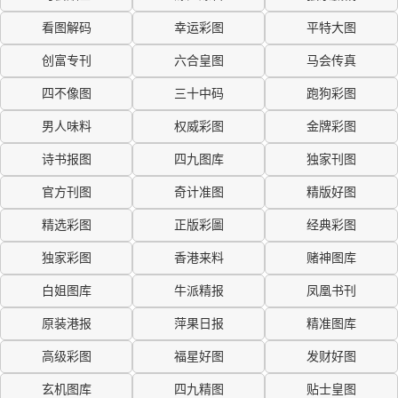
看图解码
幸运彩图
平特大图
创富专刊
六合皇图
马会传真
四不像图
三十中码
跑狗彩图
男人味料
权威彩图
金牌彩图
诗书报图
四九图库
独家刊图
官方刊图
奇计准图
精版好图
精选彩图
正版彩圖
经典彩图
独家彩图
香港来料
赌神图库
白姐图库
牛派精报
凤凰书刊
原装港报
萍果日报
精准图库
高级彩图
福星好图
发财好图
玄机图库
四九精图
贴士皇图