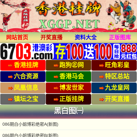
网站首页
开奖直播
资料大全
正版图库
香港挂牌
跑狗㊣网
旺角彩皇
六合资源
香港马会
特区总站
凤凰信息
博发世家
九龙皇网
镇坛之宝
正版挂牌
开奖直播
黑白图㈠
086期白小姐博彩绝密A(新图)
086期白小姐博彩绝密B(新图)