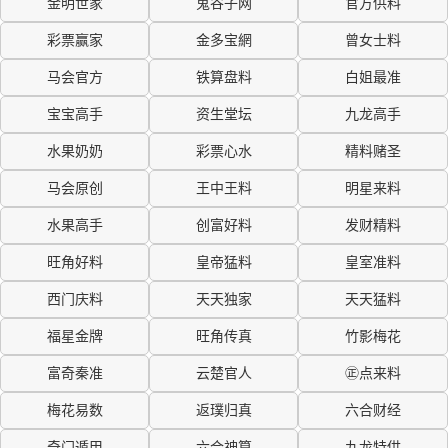
金明世家
鬼谷子网
官方供料
彩票赢家
金多宝網
曾女士料
马会官方
铁算盘料
白姐最准
宝宝高手
资生堂坛
九龙高手
水果奶奶
彩票心水
精料赌圣
马会原创
王中王料
明星来料
水果高手
创富好料
发财精料
旺角好料
皇帝猛料
皇室准料
西门庆料
天天独家
天天猛料
福星金牌
旺角传真
竹影梅花
富奇秦准
云楚官人
㊣点来料
梅花易数
返璞归真
六合财经
奇门遁甲
六合神算
九龙特供