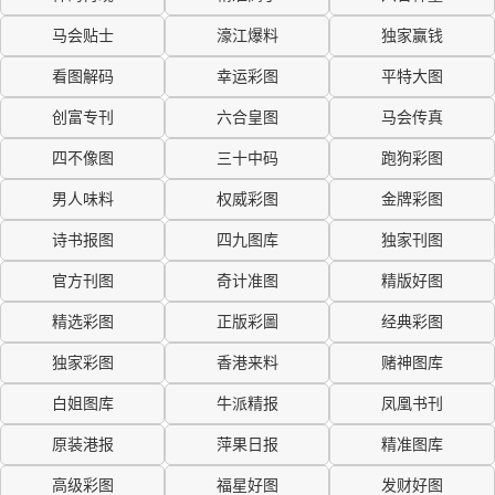
马会贴士
濠江爆料
独家赢钱
看图解码
幸运彩图
平特大图
创富专刊
六合皇图
马会传真
四不像图
三十中码
跑狗彩图
男人味料
权威彩图
金牌彩图
诗书报图
四九图库
独家刊图
官方刊图
奇计准图
精版好图
精选彩图
正版彩圖
经典彩图
独家彩图
香港来料
赌神图库
白姐图库
牛派精报
凤凰书刊
原装港报
萍果日报
精准图库
高级彩图
福星好图
发财好图