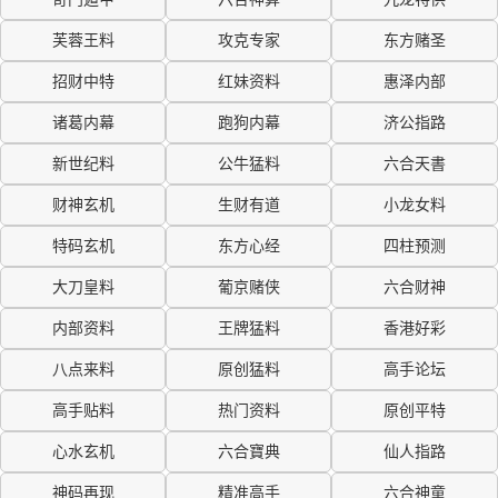
芙蓉王料
攻克专家
东方赌圣
招财中特
红妹资料
惠泽内部
诸葛内幕
跑狗内幕
济公指路
新世纪料
公牛猛料
六合天書
财神玄机
生财有道
小龙女料
特码玄机
东方心经
四柱预测
大刀皇料
葡京赌侠
六合财神
内部资料
王牌猛料
香港好彩
八点来料
原创猛料
高手论坛
高手贴料
热门资料
原创平特
心水玄机
六合寶典
仙人指路
神码再现
精准高手
六合神童