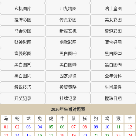
玄机图库
四九精图
贴士皇图
挂牌彩图
传真彩图
美女彩图
马会彩图
新报玄机
曾道彩图
财神彩图
幽默彩图
藏宝好图
富婆彩图
黑白图㈠
黑白图㈡
黑白图㈢
黑白图㈣
黑白图㈤
黑白图㈥
固定规律
全年资料
解说技巧
投资策略
生肖属性
开奖记录
挂牌记录
搅珠日期
2026年生肖对照表
马
蛇
龙
兔
虎
牛
鼠
猪
狗
鸡
猴
羊
01
02
03
04
05
06
07
08
09
10
11
12
13
14
15
16
17
18
19
20
21
22
23
24