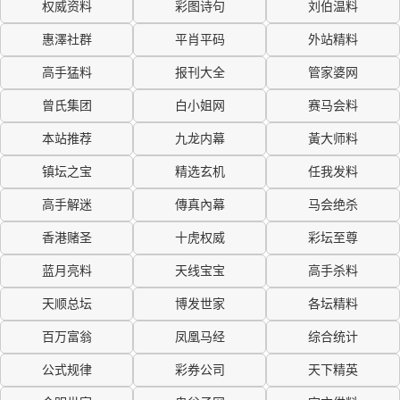
权威资料
彩图诗句
刘伯温料
惠澤社群
平肖平码
外站精料
高手猛料
报刊大全
管家婆网
曾氏集团
白小姐网
赛马会料
本站推荐
九龙内幕
黃大师料
镇坛之宝
精选玄机
任我发料
高手解迷
傳真內幕
马会绝杀
香港赌圣
十虎权威
彩坛至尊
蓝月亮料
天线宝宝
高手杀料
天顺总坛
博发世家
各坛精料
百万富翁
凤凰马经
综合统计
公式规律
彩券公司
天下精英